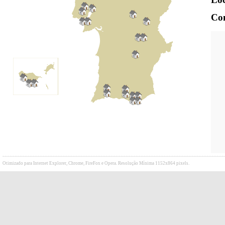
Con
Otimizado para Internet Explorer, Chrome, FireFox e Opera. Resolução Mínima 1152x864 pixels.