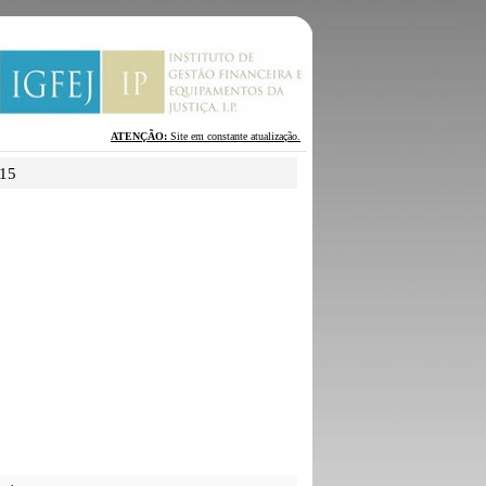
ATENÇÃO:
Site em constante atualização.
015