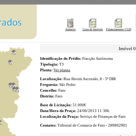
Anúncio
Lista de Imóveis
Financiamento CGD
Imóvel 
Identificação do Prédio:
Fracção Autónoma
Tipologia:
T3
Planta:
Ver planta
Localização:
Rua Aboim Ascensão, 8 - 5º DIR
Freguesia:
São Pedro
Concelho:
Faro
Distrito:
Faro
Base de Licitação:
51.000€
Data/Hora da Praça:
24/06/2013 11:30h
Localização da Praça:
Serviço de Finanças de Faro
Contatos:
Tribunal de Comarca de Faro - 289892901