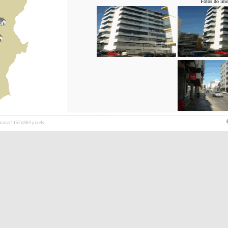
Fotos do imó
Mínima 1152x864 pixels.