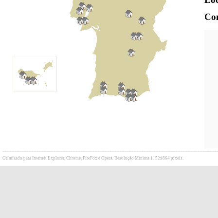
Con
Otimizado para Internet Explorer, Chrome, FireFox e Opera. Resolução Mínima 1152x864 pixels.