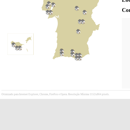
Con
Otimizado para Internet Explorer, Chrome, FireFox e Opera. Resolução Mínima 1152x864 pixels.